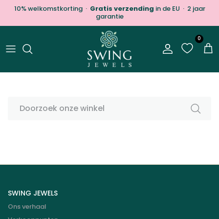
Ga naar inhoud
10% welkomstkorting ·
Gratis verzending
in de EU · 2 jaar
garantie
0
Account
Win
ZOEKEN
SWING JEWELS
Ons verhaal