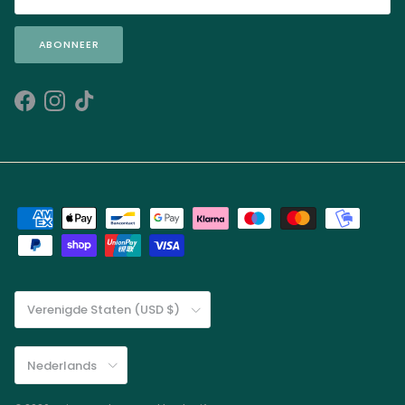
ABONNEER
Facebook
Instagram
TikTok
Land/Regio
Verenigde Staten (USD $)
Taal
Nederlands