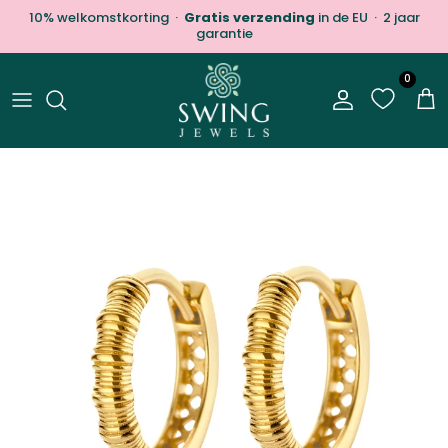
Ga naar inhoud
10% welkomstkorting ·
Gratis verzending
in de EU · 2 jaar
garantie
0
Account
Win