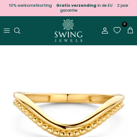
Ga naar inhoud
10% welkomstkorting ·
Gratis verzending
in de EU · 2 jaar
garantie
0
Account
Win