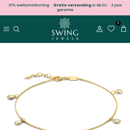
Ga naar inhoud
10% welkomstkorting ·
Gratis verzending
in de EU · 2 jaar
garantie
0
Account
Win