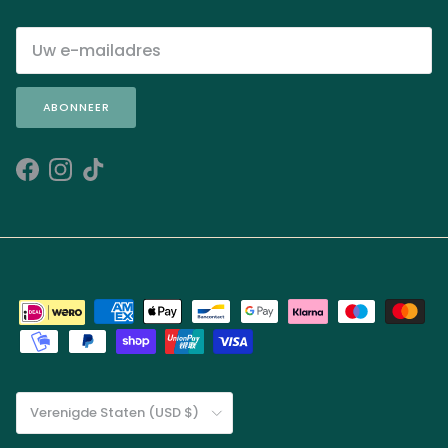
ABONNEER
Facebook
Instagram
TikTok
Land/Regio
Verenigde Staten (USD $)