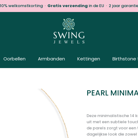
10% welkomstkorting ·
Gratis verzending
in de EU · 2 jaar garanti
Oorbellen
Armbanden
Kettingen
Birthstone 
PEARL MINIMA
Deze minimalistische 14 
uit met een subtiele touc
de parels zorgt voor een 
dagelijkse look die zowel 