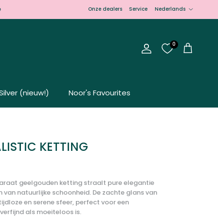
Taal
e
Onze dealers
Service
Nederlands
0
Account
Winkelwagen
Silver (nieuw!)
Noor's Favourites
LISTIC KETTING
karaat geelgouden ketting straalt pure elegantie
h van natuurlijke schoonheid. De zachte glans van
tijdloze en serene sfeer, perfect voor een
verfijnd als moeiteloos is.